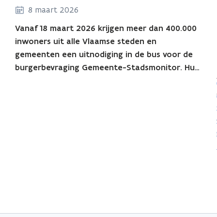
8 maart 2026
Vanaf 18 maart 2026 krijgen meer dan 400.000
inwoners uit alle Vlaamse steden en
gemeenten een uitnodiging in de bus voor de
burgerbevraging Gemeente-Stadsmonitor. Hun
mening telt: samen leveren ze jouw lokaal
bestuur maar liefst 125 betrouwbare cijfers op
over hoe zij het leven in je gemeente of stad
ervaren.