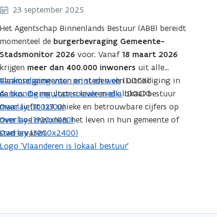
23 september 2025
Het Agentschap Binnenlands Bestuur (ABB) bereidt
momenteel de
burgerbevraging Gemeente-
Stadsmonitor 2026
voor. Vanaf
18 maart 2026
krijgen
meer dan 400.000 inwoners
uit alle
Vlaamse gemeenten en steden een uitnodiging in
Aankondiging voor print en web
(DOCX)
de bus. De resultaten leveren elk lokaal bestuur
Aankondiging voor sociale media
(DOCX)
maar liefst 129 unieke en betrouwbare cijfers op
Overlay (700x700)
over hoe inwoners het leven in hun gemeente of
Overlay (1920x1080)
stad ervaren.
Overlay (3200x2400)
Logo 'Vlaanderen is lokaal bestuur'