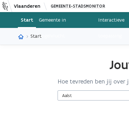
Vlaanderen
GEMEENTE-STADSMONITOR
Open
Open
Open
submenu
submenu
submenu
Start
Gemeente in
Interactieve
van
van
van
Inzichten
Downloads
Leren
van
vogelvlucht
toepassing
Start
elkaar
Jou
Hoe tevreden ben jij over