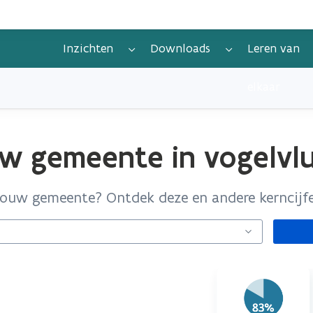
Inzichten
Downloads
Leren van
elkaar
w gemeente in vogelvl
 jouw gemeente? Ontdek deze en andere kerncijf